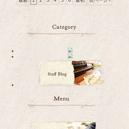
最新
1
2
3
4
5
6
最初
次ページ ›