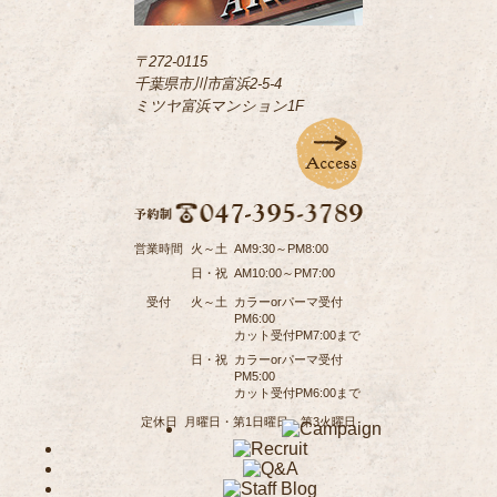
〒272-0115
千葉県市川市富浜2-5-4
ミツヤ富浜マンション1F
営業時間
火～土
AM9:30～PM8:00
日・祝
AM10:00～PM7:00
受付
火～土
カラーorパーマ受付
PM6:00
カット受付PM7:00まで
日・祝
カラーorパーマ受付
PM5:00
カット受付PM6:00まで
定休日
月曜日・第1日曜日・第3火曜日