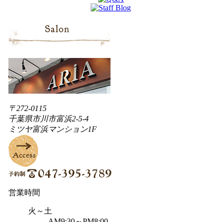
〒272-0115
千葉県市川市富浜2-5-4
ミツヤ富浜マンション1F
営業時間
火～土
AM9:30～PM8:00