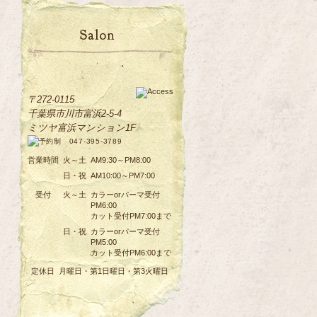
〒272-0115
千葉県市川市富浜2-5-4
ミツヤ富浜マンション1F
営業時間
火～土
AM9:30～PM8:00
日・祝
AM10:00～PM7:00
受付
火～土
カラーorパーマ受付
PM6:00
カット受付PM7:00まで
日・祝
カラーorパーマ受付
PM5:00
カット受付PM6:00まで
定休日
月曜日・第1日曜日・第3火曜日