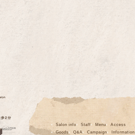
Salon info
Staff
Menu
Access
Goods
Q&A
Campaign
Information