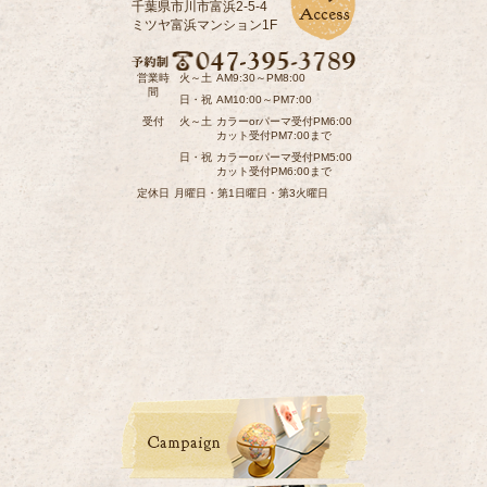
千葉県市川市富浜2-5-4
ミツヤ富浜マンション1F
営業時
火～土
AM9:30～PM8:00
間
日・祝
AM10:00～PM7:00
受付
火～土
カラーorパーマ受付PM6:00
カット受付PM7:00まで
日・祝
カラーorパーマ受付PM5:00
カット受付PM6:00まで
定休日
月曜日・第1日曜日・第3火曜日