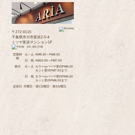
〒272-0115
千葉県市川市富浜2-5-4
ミツヤ富浜マンション1F
営業時
火～土
AM9:30～PM8:00
間
日・祝
AM10:00～PM7:00
受付
火～土
カラーorパーマ受付PM6:00
カット受付PM7:00まで
日・祝
カラーorパーマ受付PM5:00
カット受付PM6:00まで
定休日
月曜日・第1日曜日・第3火曜日