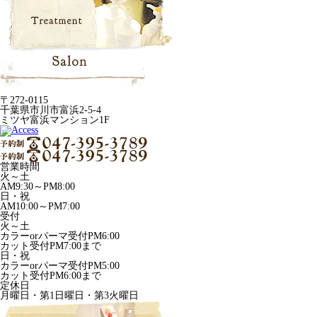
〒272-0115
千葉県市川市富浜2-5-4
ミツヤ富浜マンション1F
営業時間
火～土
AM9:30～PM8:00
日・祝
AM10:00～PM7:00
受付
火～土
カラーorパーマ受付PM6:00
カット受付PM7:00まで
日・祝
カラーorパーマ受付PM5:00
カット受付PM6:00まで
定休日
月曜日・第1日曜日・第3火曜日