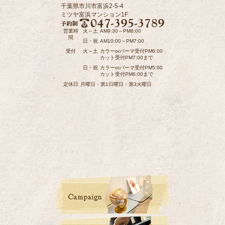
千葉県市川市富浜2-5-4
ミツヤ富浜マンション1F
営業時
火～土
AM9:30～PM8:00
間
日・祝
AM10:00～PM7:00
受付
火～土
カラーorパーマ受付PM6:00
カット受付PM7:00まで
日・祝
カラーorパーマ受付PM5:00
カット受付PM6:00まで
定休日
月曜日・第1日曜日・第3火曜日