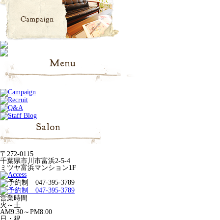
〒272-0115
千葉県市川市富浜2-5-4
ミツヤ富浜マンション1F
営業時間
火～土
AM9:30～PM8:00
日・祝