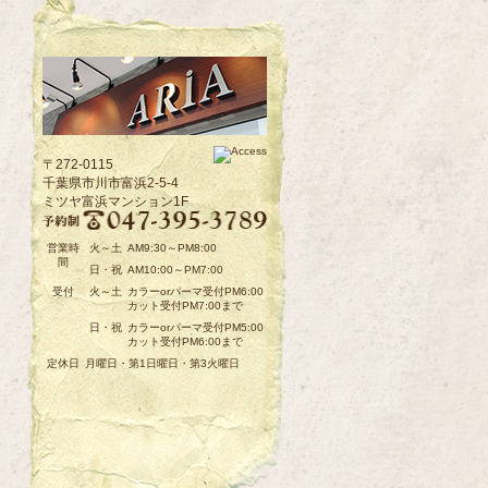
〒272-0115
千葉県市川市富浜2-5-4
ミツヤ富浜マンション1F
営業時
火～土
AM9:30～PM8:00
間
日・祝
AM10:00～PM7:00
受付
火～土
カラーorパーマ受付PM6:00
カット受付PM7:00まで
日・祝
カラーorパーマ受付PM5:00
カット受付PM6:00まで
定休日
月曜日・第1日曜日・第3火曜日