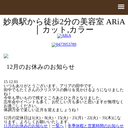
妙典駅から徒歩2分の美容室 ARiA
│ カット,カラー
12月のお休みのお知らせ
15.12.01
いつもありがとうございます。アリアの田中です。
街中でもたくさんのクリスマスの飾りを見かけるようになりました
ね！
今年も早いもので残すところあとひと月となりました。
忘年会やイベントも多く、お忙しい方も多いと思いますが無理なく
お過ごしください。
体調万全で楽しい正月を迎えましょうね！
12月の定休日は1(火)・8(火)・15(火)・21(月)・22(火)・31(木)にな
ります。よろしくお願いいたします。
11月のお休みのお知らせ
｜
一覧へ
｜
冬季休暇と営業時間のお知らせ