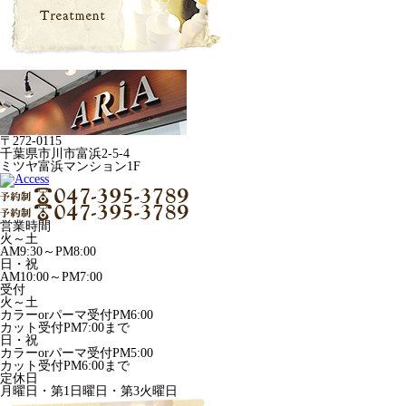
〒272-0115
千葉県市川市富浜2-5-4
ミツヤ富浜マンション1F
営業時間
火～土
AM9:30～PM8:00
日・祝
AM10:00～PM7:00
受付
火～土
カラーorパーマ受付PM6:00
カット受付PM7:00まで
日・祝
カラーorパーマ受付PM5:00
カット受付PM6:00まで
定休日
月曜日・第1日曜日・第3火曜日