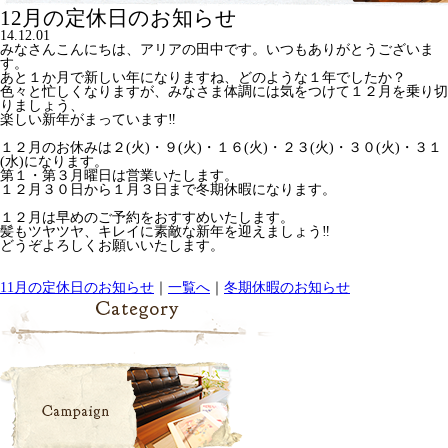
12月の定休日のお知らせ
14.12.01
みなさんこんにちは、アリアの田中です。いつもありがとうございま
す。
あと１か月で新しい年になりますね、どのような１年でしたか？
色々と忙しくなりますが、みなさま体調には気をつけて１２月を乗り切
りましょう、
楽しい新年がまっています‼
１２月のお休みは２(火)・９(火)・１６(火)・２３(火)・３０(火)・３１
(水)になります。
第１・第３月曜日は営業いたします。
１２月３０日から１月３日まで冬期休暇になります。
１２月は早めのご予約をおすすめいたします。
髪もツヤツヤ、キレイに素敵な新年を迎えましょう‼
どうぞよろしくお願いいたします。
11月の定休日のお知らせ
｜
一覧へ
｜
冬期休暇のお知らせ